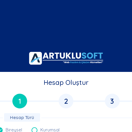
Hesap Oluştur
1
2
3
Hesap Türü
Bireysel
Kurumsal